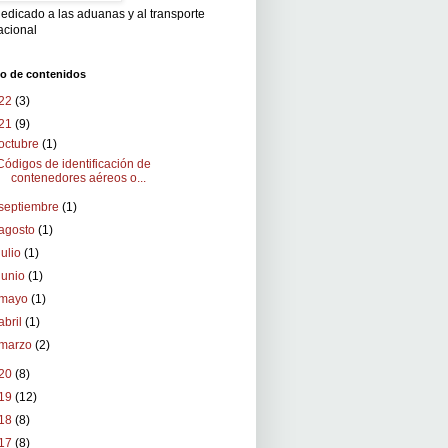
edicado a las aduanas y al transporte
acional
vo de contenidos
22
(3)
21
(9)
octubre
(1)
Códigos de identificación de
contenedores aéreos o...
septiembre
(1)
agosto
(1)
julio
(1)
junio
(1)
mayo
(1)
abril
(1)
marzo
(2)
20
(8)
19
(12)
18
(8)
17
(8)