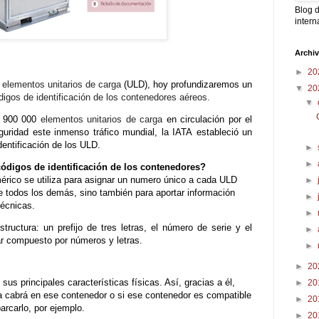
Blog d
intern
Archi
►
20
s
elementos unitarios de carga
(ULD), hoy profundizaremos un
▼
20
digos de identificación de los contenedores aéreos.
▼
e 900 000
elementos unitarios de carga
en circulación por el
guridad este inmenso tráfico mundial, la
IATA
estableció un
dentificación de los ULD.
►
►
ódigos de identificación de los contenedores?
érico se utiliza para asignar un numero único a cada ULD
►
de todos los demás, sino también para aportar información
►
técnicas.
►
ructura: un prefijo de tres letras, el número de serie y el
►
ar compuesto por números y letras.
►
►
20
e su
s principales características físicas. Así, gracias a él,
►
20
 cabrá en ese contenedor o si ese contenedor es compatible
►
20
rcarlo, por ejemplo.
►
20