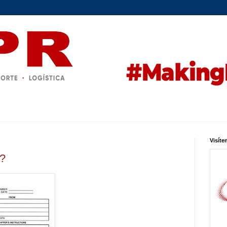
Visíte
s?