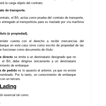
rá la carga objeto del contrato.
ato de transporte.
ntrato, el B/L actúa como prueba del contrato de transporte,
entregado al transportista para su traslado por vía marítima
tulo (o propiedad).
idor cuenta con el derecho a recibir mercancías del
mbarque en este caso sirve como escrito de propiedad de las
e funcionan como documento de título:
 directo
se emite a un destinatario designado que no
 el B/L debe dirigirse únicamente a un destinatario
cimiento de embarque
e de pedido
es lo opuesto al anterior, ya que no existe
 nombrado. Por lo tanto, un conocimiento de embarque
con un tercero.
 Lading
ón esencial tal como:
a