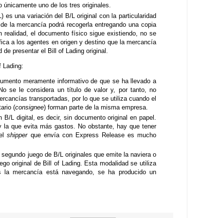
o únicamente uno de los tres originales.
 es una variación del B/L original con la particularidad
 de la mercancía podrá recogerla entregando una copia
En realidad, el documento físico sigue existiendo, no se
fica a los agentes en origen y destino que la mercancía
 de presentar el Bill of Lading original.
f Lading:
cumento meramente informativo de que se ha llevado a
o se le considera un título de valor y, por tanto, no
mercancías transportadas, por lo que se utiliza cuando el
tario (
consignee
) forman parte de la misma empresa.
 B/L digital, es decir, sin documento original en papel.
y la que evita más gastos. No obstante, hay que tener
el
shipper
que envía con Express Release es mucho
segundo juego de B/L originales que emite la naviera o
ego original de Bill of Lading. Esta modalidad se utiliza
as la mercancía está navegando, se ha producido un