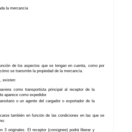
ada la mercancía
 función de los aspectos que se tengan en cuenta, como por
o cómo se transmite la propiedad de la mercancía.
, existen:
aviera como transportista principal al receptor de la
este aparece como expedidor.
ansitario o un agente del cargador o exportador de la
ficarse también en función de las condiciones en las que se
no:
n 3 originales. El receptor (
consignee
) podrá liberar y