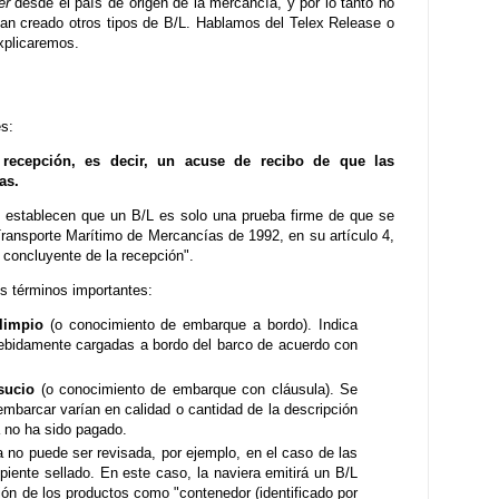
ier
desde el país de origen de la mercancía, y por lo tanto no
an creado otros tipos de B/L. Hablamos del Telex Release o
xplicaremos.
es:
 recepción, es decir, un acuse de recibo de que las
as.
 establecen que un B/L es solo una prueba firme de que se
Transporte Marítimo de Mercancías de 1992, en su artículo 4,
 concluyente de la recepción".
es términos importantes:
limpio
(o conocimiento de embarque a bordo). Indica
ebidamente cargadas a bordo del barco de acuerdo con
sucio
(o conocimiento de embarque con cláusula). Se
embarcar varían en calidad o cantidad de la descripción
ía no ha sido pagado.
ga no puede ser revisada, por ejemplo, en el caso de las
iente sellado. En este caso, la naviera emitirá un B/L
ión de los productos como "contenedor (identificado por