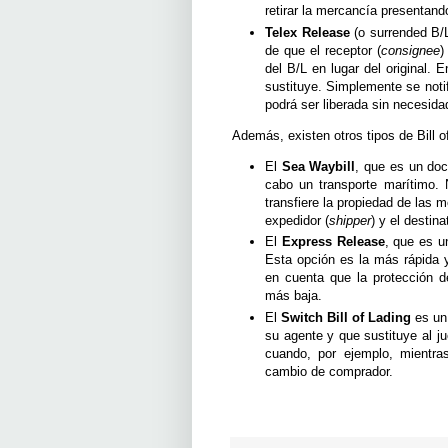
retirar la mercancía presentand
Telex Release
(o surrended B/L)
de que el receptor (
consignee
)
del B/L en lugar del original. 
sustituye. Simplemente se noti
podrá ser liberada sin necesidad
Además, existen otros tipos de Bill o
El
Sea Waybill
, que es un do
cabo un transporte marítimo. N
transfiere la propiedad de las 
expedidor (
shipper
) y el destina
El
Express Release
, que es un
Esta opción es la más rápida 
en cuenta que la protección d
más baja.
El
Switch Bill of Lading
es un 
su agente y que sustituye al ju
cuando, por ejemplo, mientr
cambio de comprador.