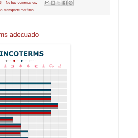
8
No hay comentarios:
ón
,
transporte marítimo
erms adecuado