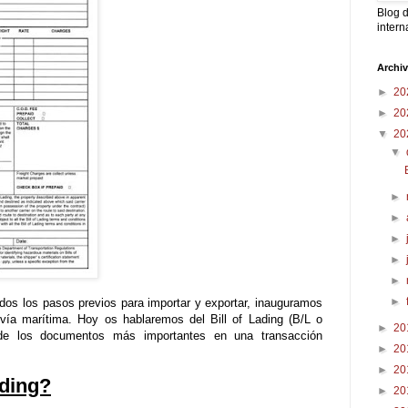
Blog d
intern
Archi
►
20
►
20
▼
20
▼
►
►
►
►
►
►
os los pasos previos para importar y exportar, inauguramos
 vía marítima. Hoy os hablaremos del Bill of Lading (B/L o
►
20
de los documentos más importantes en una transacción
►
20
►
20
ading?
►
20