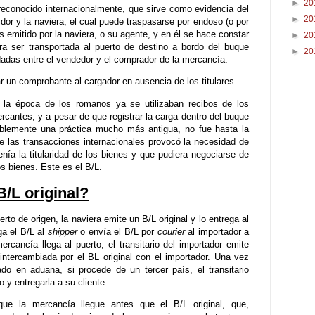
►
20
econocido internacionalmente, que sirve como evidencia del
►
20
idor y la naviera, el cual puede traspasarse por endoso (o por
Es emitido por la naviera, o su agente, y en él se hace constar
►
20
ra ser transportada al puerto de destino a bordo del buque
►
20
dadas entre el vendedor y el comprador de la mercancía.
r un comprobante al cargador en ausencia de los titulares.
la época de los romanos ya se utilizaban recibos de los
cantes, y a pesar de que registrar la carga dentro del buque
ablemente una práctica mucho más antigua, no fue hasta la
 las transacciones internacionales provocó la necesidad de
enía la titularidad de los bienes y que pudiera negociarse de
s bienes. Este es el B/L.
B/L original?
o de origen, la naviera emite un B/L original y lo entrega al
ga el B/L al
shipper
o envía el B/L por
courier
al importador a
ercancía llega al puerto, el transitario del importador emite
ntercambiada por el BL original con el importador. Una vez
do en aduana, si procede de un tercer país, el transitario
 y entregarla a su cliente.
e la mercancía llegue antes que el B/L original, que,