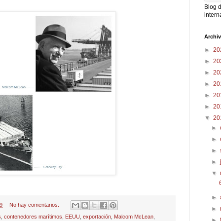
Blog d
intern
Archi
►
20
►
20
►
20
►
20
►
20
►
20
▼
20
►
►
►
►
▼
►
9
No hay comentarios:
►
s
,
contenedores marítimos
,
EEUU
,
exportación
,
Malcom McLean
,
►