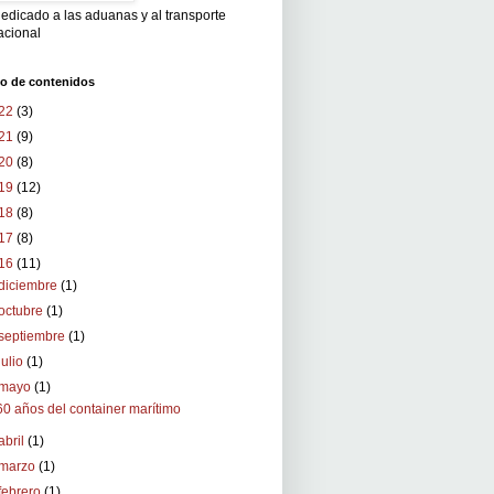
edicado a las aduanas y al transporte
acional
vo de contenidos
22
(3)
21
(9)
20
(8)
19
(12)
18
(8)
17
(8)
16
(11)
diciembre
(1)
octubre
(1)
septiembre
(1)
julio
(1)
mayo
(1)
60 años del container marítimo
abril
(1)
marzo
(1)
febrero
(1)