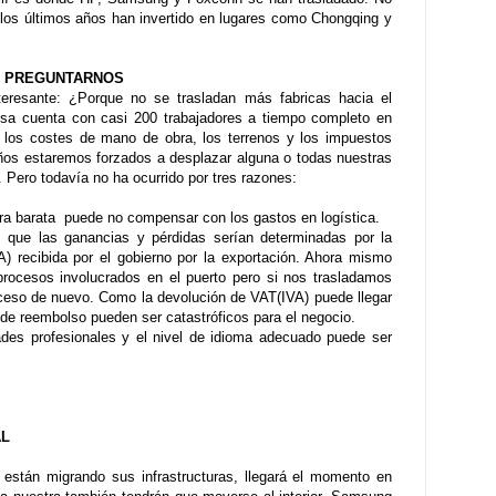
n los últimos años han invertido en lugares como Chongqing y
S PREGUNTARNOS
teresante: ¿Porque no se trasladan más fabricas hacia el
resa cuenta con casi 200 trabajadores a tiempo completo en
 los costes de mano de obra, los terrenos y los impuestos
ños estaremos forzados a desplazar alguna o todas nuestras
r. Pero todavía no ha ocurrido por tres razones:
ra barata puede no compensar con los gastos en logística.
 que las ganancias y pérdidas serían determinadas por la
) recibida por el gobierno por la exportación. Ahora mismo
rocesos involucrados en el puerto pero si nos trasladamos
roceso de nuevo. Como la devolución de VAT(IVA) puede llegar
ta de reembolso pueden ser catastróficos para el negocio.
ades profesionales y el nivel de idioma adecuado puede ser
AL
están migrando sus infrastructuras, llegará el momento en