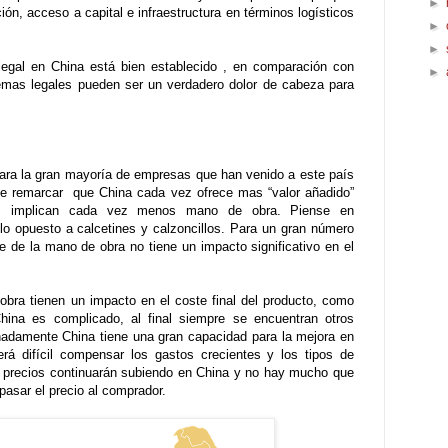
►
ción, acceso a capital e infraestructura en términos logísticos
►
►
 legal en China está bien establecido , en comparación con
►
mas legales pueden ser un verdadero dolor de cabeza para
para la gran mayoría de empresas que han venido a este país
ue remarcar que China cada vez ofrece mas “valor añadido”
dos implican cada vez menos mano de obra. Piense en
o opuesto a calcetines y calzoncillos. Para un gran número
e de la mano de obra no tiene un impacto significativo en el
bra tienen un impacto en el coste final del producto, como
hina es complicado, al final siempre se encuentran otros
nadamente China tiene una gran capacidad para la mejora en
erá difícil compensar los gastos crecientes y los tipos de
s precios continuarán subiendo en China y no hay mucho que
asar el precio al comprador.