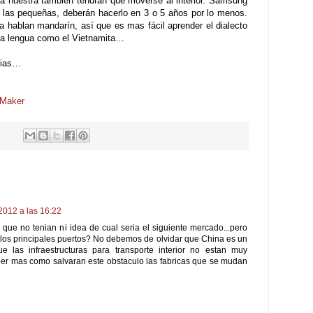
 nuestra también tendrán que moverse al interior. Samsung
 las pequeñas, deberán hacerlo en 3 o 5 años por lo menos.
hablan mandarín, así que es mas fácil aprender el dialecto
va lengua como el Vietnamita…
gias…
Maker
2012 a las 16:22
 que no tenian ni idea de cual seria el siguiente mercado...pero
 los principales puertos? No debemos de olvidar que China es un
e las infraestructuras para transporte interior no estan muy
ber mas como salvaran este obstaculo las fabricas que se mudan