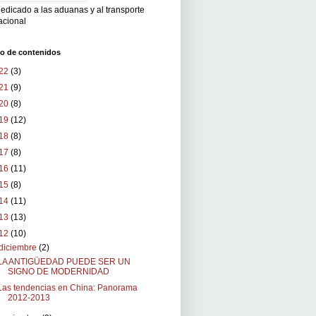
edicado a las aduanas y al transporte
acional
vo de contenidos
22
(3)
21
(9)
20
(8)
19
(12)
18
(8)
17
(8)
16
(11)
15
(8)
14
(11)
13
(13)
12
(10)
diciembre
(2)
LA ANTIGÜEDAD PUEDE SER UN
SIGNO DE MODERNIDAD
Las tendencias en China: Panorama
2012-2013