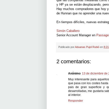
que las compañías medianas como la
y HP ya se están desplazando, pero
Hay muchos compradores que hoy ya 
de Hunnan que no aprender una nue
En tiempos difíciles, nuevas estrate
Simón Caballero
Senior Account Manager en
Passage
Publicado por
Aduanas Pujol Rubió
en
8:21
2 comentarios:
Anónimo
13 de diciembre de 
Muy interesante para aquellos
que pasa con los costes hasta
pais de gran superficie y qu
desarrolladas, me gustaria sa
al interior.
Responder