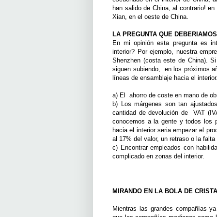
han salido de China, al contrario! e
Xian, en el oeste de China.
LA PREGUNTA QUE DEBERIAMO
En mi opinión esta pregunta es in
interior? Por ejemplo, nuestra emp
Shenzhen (costa este de China). Si
siguen subiendo, en los próximos a
líneas de ensamblaje hacia el interio
a) El ahorro de coste en mano de ob
b) Los márgenes son tan ajustados
cantidad de devolución de VAT (IVA
conocemos a la gente y todos los p
hacia el interior seria empezar el p
al 17% del valor, un retraso o la fal
c) Encontrar empleados con habilid
complicado en zonas del interior.
MIRANDO EN LA BOLA DE CRIST
Mientras las grandes compañías ya 