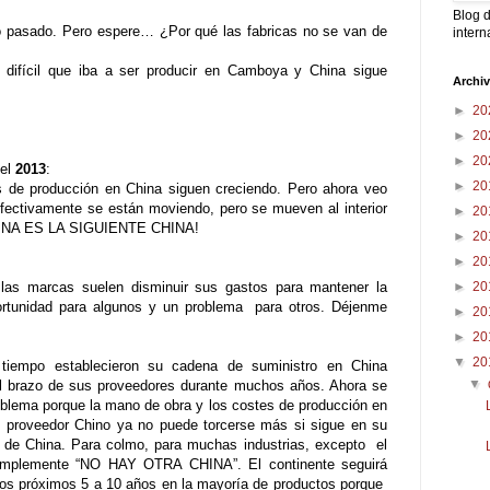
Blog d
o pasado. Pero espere… ¿Por qué las fabricas no se van de
intern
o difícil que iba a ser producir en Camboya y China sigue
Archi
►
20
►
20
►
20
 el
2013
:
►
20
es de producción en China siguen creciendo. Pero ahora veo
efectivamente se están moviendo, pero se mueven al interior
►
20
 CHINA ES LA SIGUIENTE CHINA!
►
20
►
20
las marcas suelen disminuir sus gastos para mantener la
►
20
rtunidad para algunos y un problema para otros. Déjenme
►
20
►
20
▼
20
iempo establecieron su cadena de suministro en China
▼
el brazo de sus proveedores durante muchos años. Ahora se
blema porque la mano de obra y los costes de producción en
 proveedor Chino ya no puede torcerse más si sigue en su
a de China. Para colmo, para muchas industrias, excepto el
 simplemente “NO HAY OTRA CHINA”. El continente seguirá
 los próximos 5 a 10 años en la mayoría de productos porque