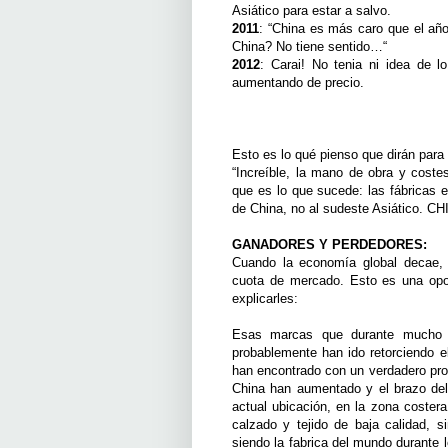
Asiático para estar a salvo.
2011
: “China es más caro que el añ
China? No tiene sentido…“
2012
: Carai! No tenia ni idea de l
aumentando de precio.
Esto es lo qué pienso que dirán para
“Increíble, la mano de obra y cost
que es lo que sucede: las fábricas 
de China, no al sudeste Asiático.
GANADORES Y PERDEDORES:
Cuando la economía global decae, 
cuota de mercado. Esto es una opo
explicarles:
Esas marcas que durante mucho t
probablemente han ido retorciendo 
han encontrado con un verdadero pro
China han aumentado y el brazo del
actual ubicación, en la zona coster
calzado y tejido de baja calidad,
siendo la fabrica del mundo durante