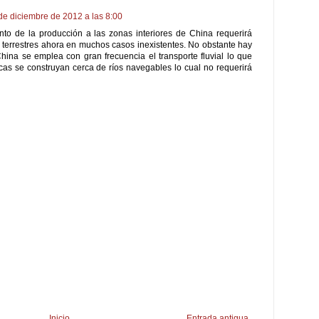
de diciembre de 2012 a las 8:00
nto de la producción a las zonas interiores de China requerirá
s terrestres ahora en muchos casos inexistentes. No obstante hay
ina se emplea con gran frecuencia el transporte fluvial lo que
icas se construyan cerca de ríos navegables lo cual no requerirá
Inicio
Entrada antigua