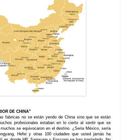
RIOR DE CHINA”
las fabricas no se están yendo de China sino que se están
muchos profesionales estaban en lo cierto al sentir que se
 muchos se equivocaron en el destino. ¿Seria México, sería
engyang, Hefei y otras 100 ciudades que usted jamás ha
 allí es donde HP, Samsung y Foxconn se han trasladado. No