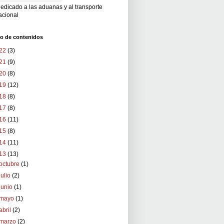
edicado a las aduanas y al transporte
acional
vo de contenidos
22
(3)
21
(9)
20
(8)
19
(12)
18
(8)
17
(8)
16
(11)
15
(8)
14
(11)
13
(13)
octubre
(1)
julio
(2)
junio
(1)
mayo
(1)
abril
(2)
marzo
(2)