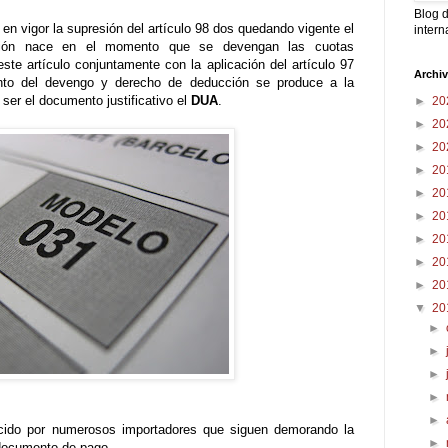
Blog d
ó en vigor la supresión del artículo 98 dos quedando vigente el
intern
ón nace en el momento que se devengan las cuotas
este artículo conjuntamente con la aplicación del artículo 97
Archi
to del devengo y derecho de deducción se produce a la
er el documento justificativo el
DUA
.
►
20
►
20
►
20
►
20
►
20
►
20
►
20
►
20
►
20
▼
20
►
►
►
►
►
ocido por numerosos importadores que siguen demorando la
►
 documento de pago.